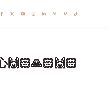
🏻🙏🏻🙌🏻