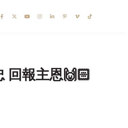
忠 回報主恩🙌🏻