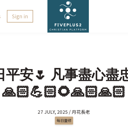
s
Sign in
5 主日平安🌷 凡事盡心盡
🙏🏻💪🏻🌻🙏🏻🙏🏻
27 JULY, 2025 / 月花長老
每日靈修