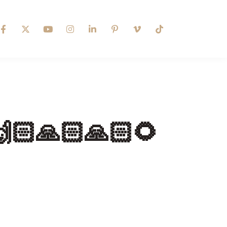
🙏🏻🙏🏻🌻