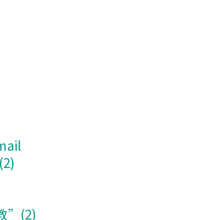
ail
2)
”(2)