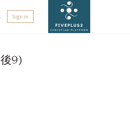
s
Sign in
後9)