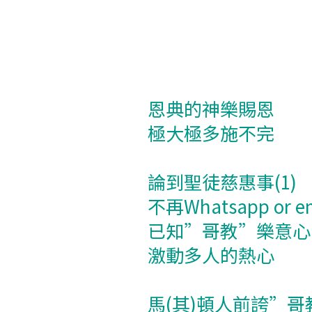
恩典的神樂賜恩
極大極多施不完
論到聖徒慈惠事(1)
不再Whatsapp or em
已知”哥教”樂意心(
激動多人的熱心
馬(其)頓人前誇”哥教