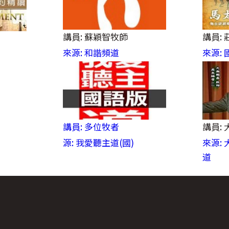
講員: 蘇穎智牧師
講員:
來源: 和諧頻道
來源:
講員: 多位牧者
講員:
源: 我愛聽主道(國)
來源:
道