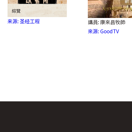
綜覽
来源: 圣经工程
講員: 康來昌牧師
來源: GoodTV