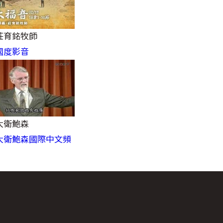
 莊育銘牧師
 國度影音
 大衛鮑森
 大衛鮑森國際中文頻