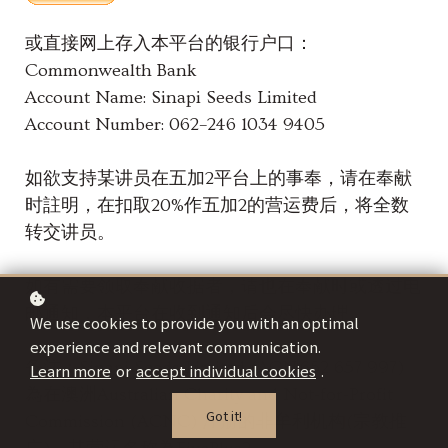
或直接网上存入本平台的银行户口：
Commonwealth Bank
Account Name: Sinapi Seeds Limited
Account Number: 062–246 1034 9405
如欲支持某讲员在五加2平台上的事奉，请在奉献
时註明，在扣取20%作五加2的营运费后，将全数
转交讲员。
如有需要领取奉献收据者，请也在奉献时或透过电
邮通知，本平台在收到通知后会尽快办理。
We use cookies to provide you with an optimal
experience and relevant communication.
备注：Sinapi Seeds Limited (ACN:652 657 997)
Learn more
or
accept individual cookies
.
為在澳洲Australian Charity and Not-for-Profit
Got it!
Commission (ACNC) 注册的非牟利机构(宗教推