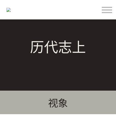
关于
联络
登入
注册
历代志上
语言
奉献支持
视象