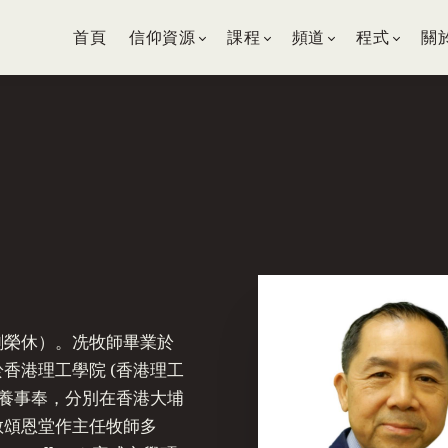
首頁
信仰資源
課程
頻道
程式
關
剛榮休）。冼牧師畢業於
香港理工學院 (香港理工
牧養事奉，分別在香港大埔
教頌恩堂作主任牧師多