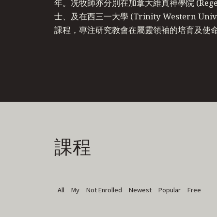
年。冼牧師亦分別在加拿大維真神學院 (Regent 
士、及在西三一大學 (Trinity Western Uni
課程，專注研究教會在屬靈領袖的培育及使
課程
All
My
Not Enrolled
Newest
Popular
Free