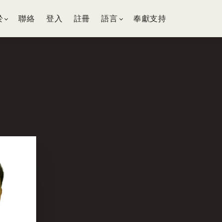
於
聯絡
登入
註冊
語言
奉獻支持