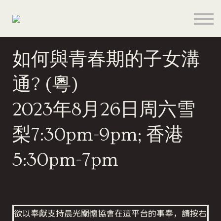
程式
關於
聯絡
如何與青春期的子女溝
登入
註冊
通? (粵)
奉獻支持
2023年8月26日周六雪
梨7:30pm-9pm; 香港
5:30pm-7pm
欲以奉獻支持晨光關懷協會在這平台的事奉，請按右