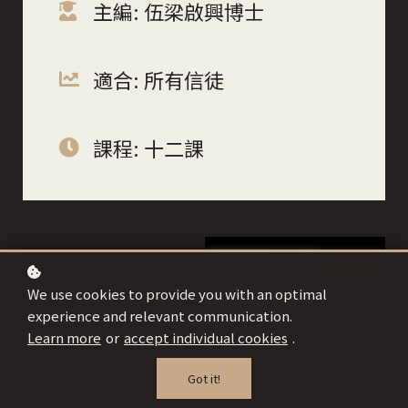
主編: 伍梁啟興博士
適合: 所有信徒
課程: 十二課
We use cookies to provide you with an optimal
experience and relevant communication.
Learn more
or
accept individual cookies
.
Got it!