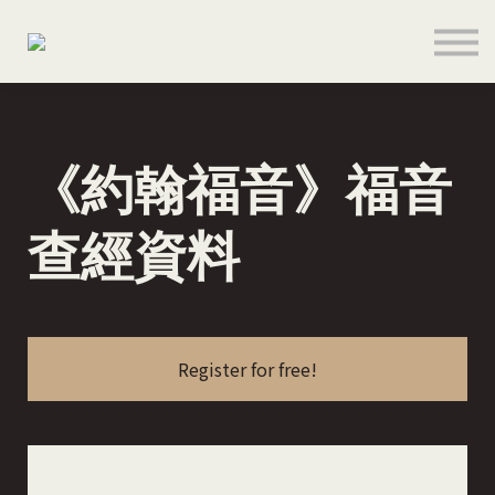
關於
聯絡
登入
註册
《約翰福音》福音
語言
奉獻支持
查經資料
Register for free!