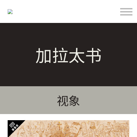
关于
联络
登入
注册
加拉太书
语言
奉献支持
视象