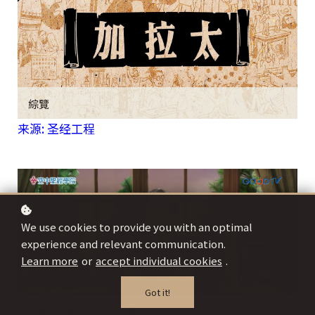
綜覽
来源: 圣经工程
We use cookies to provide you with an optimal
experience and relevant communication.
Learn more
or
accept individual cookies
.
Got it!
孫寶玲: 新約神學林前後(上)