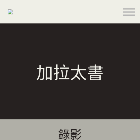
關於
聯絡
登入
註冊
語言
加拉太書
奉獻支持
錄影