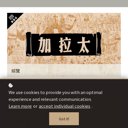
綜覽
來源：聖經工程
We use cookies to provide you with an optimal
experience and relevant communication.
Learn more
or
accept individual cookies
.
Got it!