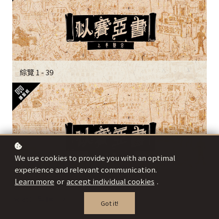
綜覽 1 - 39
We use cookies to provide you with an optimal
experience and relevant communication.
Learn more
or
accept individual cookies
.
綜覽 40 - 66
來源：聖經工程
Got it!