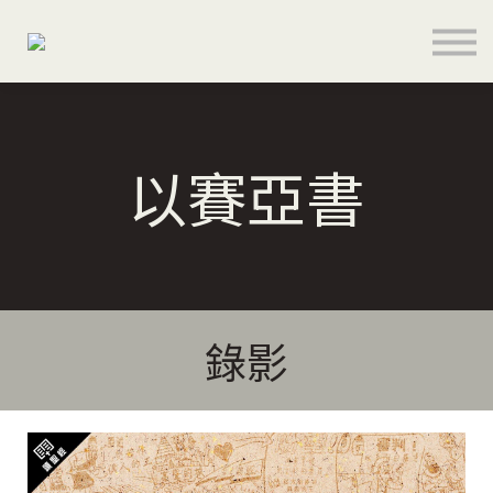
關於
聯絡
登入
註冊
以賽亞書
語言
奉獻支持
錄影