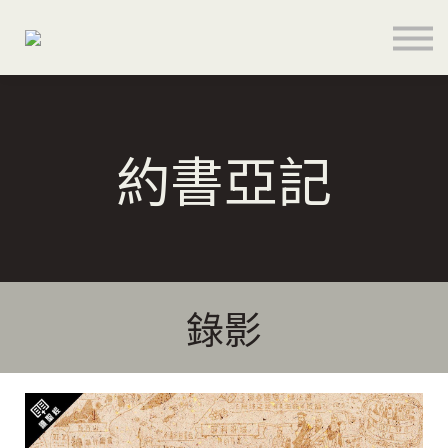
關於
聯絡
登入
註冊
約書亞記
語言
奉献支持
錄影