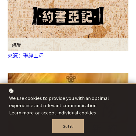
綜覽
來源：聖經工程
We use cookies to provide you with an optimal
experience and relevant communication.
Learn more
or
accept individual cookies
.
Got it!