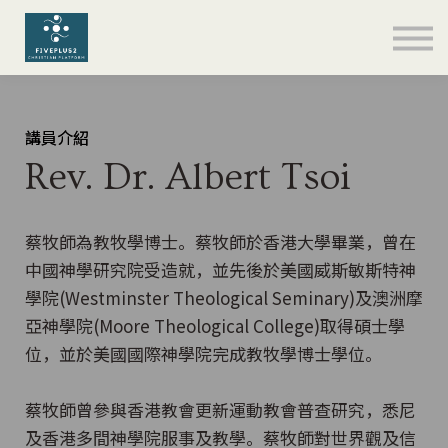
關於
聯絡
登入
註冊
講員介紹
Rev. Dr. Albert Tsoi
語言
奉獻支持
蔡牧師為教牧學博士。蔡牧師於香港大學畢業，曾在
中國神學研究院受造就，並先後於美國威斯敏斯特神
學院(Westminster Theological Seminary)及澳洲摩
亞神學院(Moore Theological College)取得碩士學
位，並於美國國際神學院完成教牧學博士學位。
蔡牧師曾參與香港教會更新運動教會普查研究，悉尼
及香港多間神學院服事及教學。蔡牧師對世界觀及信